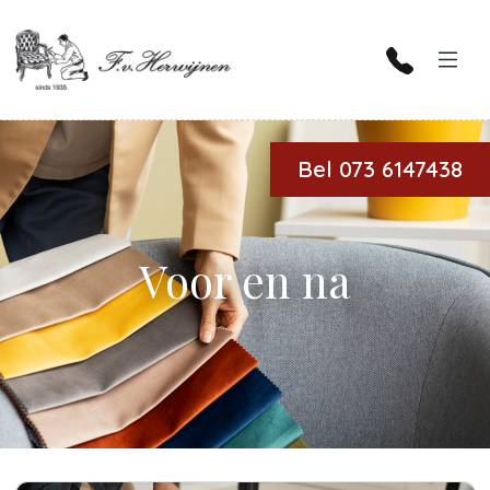
Bel 073 6147438
Voor en na